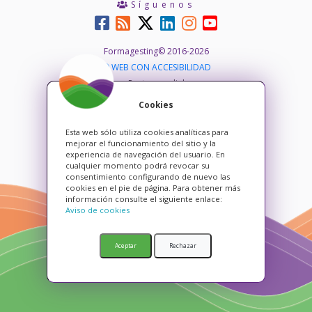
Síguenos
Formagesting© 2016-2026
WEB CON ACCESIBILIDAD
Pacto mundial
Blog de Formagesting
Cookies
Política de privacidad
Política de cookies
Esta web sólo utiliza cookies analíticas para
mejorar el funcionamiento del sitio y la
Aviso legal
experiencia de navegación del usuario. En
cualquier momento podrá revocar su
consentimiento configurando de nuevo las
cookies en el pie de página. Para obtener más
información consulte el siguiente enlace:
Aviso de cookies
Aceptar
Rechazar