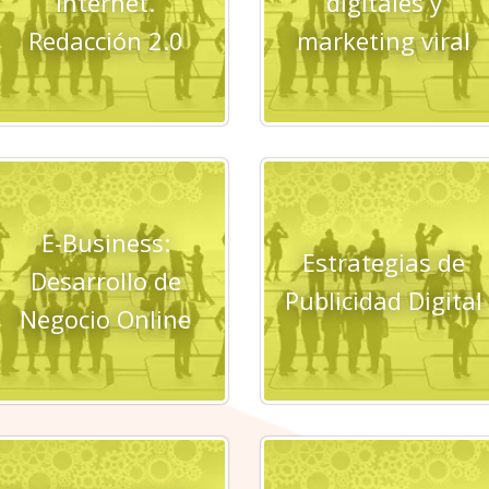
Internet.
digitales y
Redacción 2.0
marketing viral
E-Business:
Estrategias de
Desarrollo de
Publicidad Digital
Negocio Online