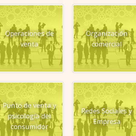
Operaciones de
Organización
venta
comercial
Punto de venta y
Redes Sociales y
psicología del
Empresa
consumidor