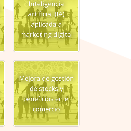
Inteligencia
M
artificial (IA)
aplicada a
marketing digital
Mejora de gestión
de stocks y
beneficios en el
comercio