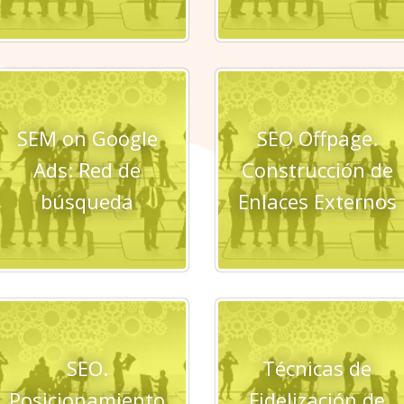
SEM on Google
SEO Offpage.
Ads: Red de
Construcción de
búsqueda
Enlaces Externos
SEO.
Técnicas de
Posicionamiento
Fidelización de