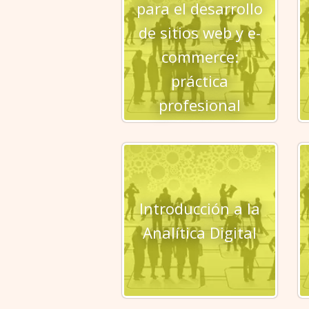
para el desarrollo
de sitios web y e-
commerce:
práctica
profesional
Introducción a la
Analítica Digital