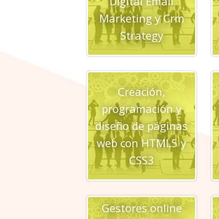
Digital Email
Marketing y Crm
Strategy
Creación,
programación y
diseño de páginas
web con HTML5 y
CSS3
Gestores online