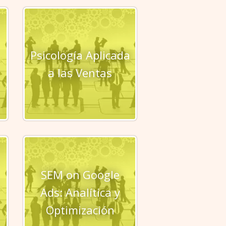
Psicología Aplicada
a las Ventas
SEM on Google
Ads: Analítica y
Optimización