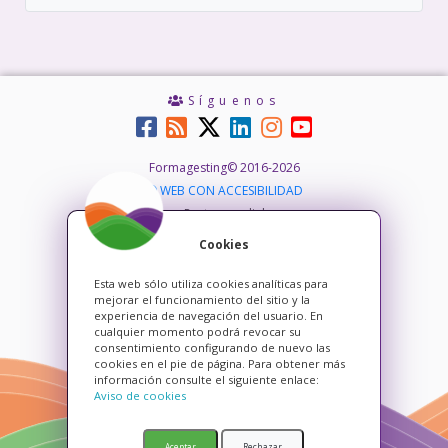
Síguenos
Formagesting© 2016-2026
WEB CON ACCESIBILIDAD
Pacto mundial
Blog de Formagesting
Cookies
Política de privacidad
Política de cookies
Esta web sólo utiliza cookies analíticas para
mejorar el funcionamiento del sitio y la
Aviso legal
experiencia de navegación del usuario. En
cualquier momento podrá revocar su
consentimiento configurando de nuevo las
cookies en el pie de página. Para obtener más
información consulte el siguiente enlace:
Aviso de cookies
Aceptar
Rechazar