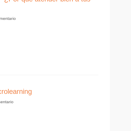
mentario
rolearning
entario