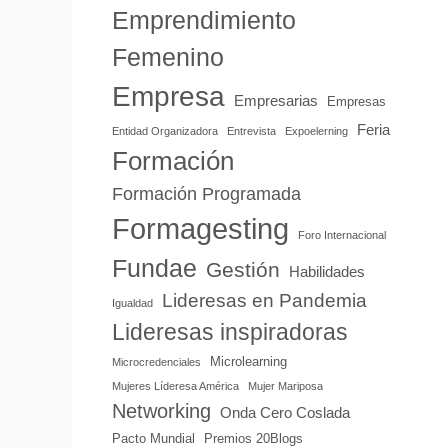
Emprendimiento
Femenino
Empresa
Empresarias
Empresas
Feria
Entidad Organizadora
Entrevista
Expoelerning
Formación
Formación Programada
Formagesting
Foro Internacional
Fundae
Gestión
Habilidades
Lideresas en Pandemia
Igualdad
Lideresas inspiradoras
Microlearning
Microcredenciales
Mujeres Líderesa América
Mujer Mariposa
Networking
Onda Cero Coslada
Pacto Mundial
Premios 20Blogs