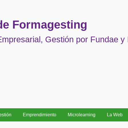
 de Formagesting
mpresarial, Gestión por Fundae y
estión
Emprendimiento
Microlearning
La Web