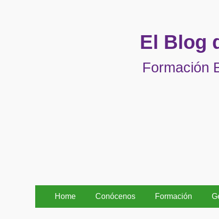
El Blog
Formación E
Menú
Saltar
Home
Conócenos
Formación
G
al
principal
contenido