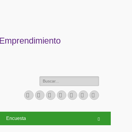
 Emprendimiento
Buscar:
Facebook
Twitter
Correo
LinkedIn
YouTube
Instagram
Teléfono
electrónico
Encuesta
Buscar