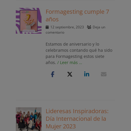
Formagesting cumple 7
años
Publicado
12 septiembre, 2023
Deja un
el
comentario
Estamos de aniversario y lo
celebramos contando qué ha sido
para Formagesting estos siete
años.
/ Leer más …
Lideresas Inspiradoras:
Día Internacional de la
Mujer 2023