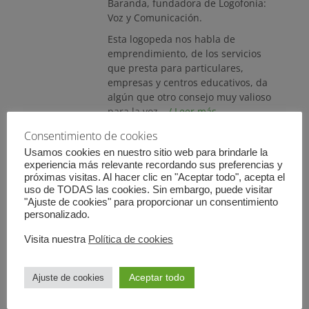
Baranda, fundadora de Logofonía:
Voz y Comunicación.
Esta logopeda nos habla de
emprendimiento, de los servicios
que presta para particulares,
empresas y centros educativos, da
algún que otro consejo muy valioso
para la voz…
/ Leer más …
Consentimiento de cookies
Usamos cookies en nuestro sitio web para brindarle la
experiencia más relevante recordando sus preferencias y
próximas visitas. Al hacer clic en "Aceptar todo", acepta el
uso de TODAS las cookies. Sin embargo, puede visitar
"Ajuste de cookies" para proporcionar un consentimiento
personalizado.
Lideresas Inspiradoras:
Visita nuestra
Política de cookies
alimentación e
intolerancias
Aceptar todo
Ajuste de cookies
Publicado
10 octubre, 2022
Deja un
el
comentario