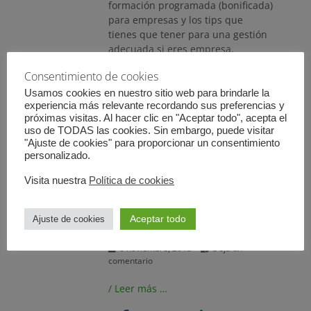
formación programada (bonificada)
para empresas y los tips que
tienes que tener para una gestión
adecuada si eres empresa,
empleado/a, entidad organizadora
Consentimiento de cookies
o gestoría.
/ Leer más …
Usamos cookies en nuestro sitio web para brindarle la
experiencia más relevante recordando sus preferencias y
próximas visitas. Al hacer clic en "Aceptar todo", acepta el
uso de TODAS las cookies. Sin embargo, puede visitar
"Ajuste de cookies" para proporcionar un consentimiento
personalizado.
Visita nuestra
Política de cookies
Comprobación de las
bonificaciones aplicadas
Aceptar todo
Ajuste de cookies
– Ejercicios 2016 y 2017
Publicado
6 noviembre, 2018
Deja un
el
comentario
/ Leer más …