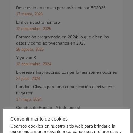
Descuento en cursos para asistentes a EC2026
17 marzo, 2026
El 9 es nuestro número
12 septiembre, 2025
Formación programada en 2024: lo que dicen los
datos y cómo aprovecharlos en 2025
26 agosto, 2025
Y ya van 8
12 septiembre, 2024
Lideresas Inspiradoras: Los perfumes son emociones
27 junio, 2024
Fundae: Claves para una comunicación efectiva con
tu gestor
17 mayo, 2024
Cuentos de Fundae: A todo que sí
8 abril, 2024
Consentimiento de cookies
Lideresas Inspiradoras: Día Internacional de la Mujer
Usamos cookies en nuestro sitio web para brindarle la
2024
experiencia más relevante recordando sus preferencias y