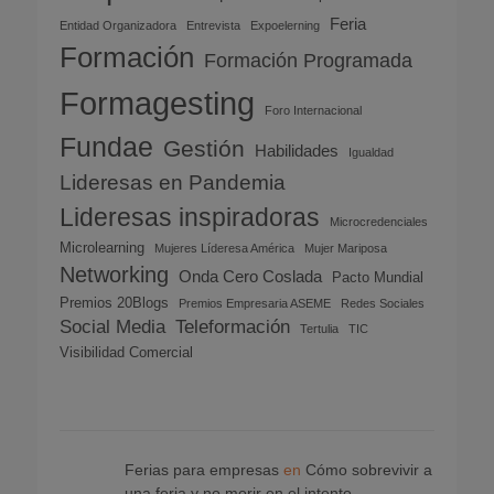
Feria
Entidad Organizadora
Entrevista
Expoelerning
Formación
Formación Programada
Formagesting
Foro Internacional
Fundae
Gestión
Habilidades
Igualdad
Lideresas en Pandemia
Lideresas inspiradoras
Microcredenciales
Microlearning
Mujeres Líderesa América
Mujer Mariposa
Networking
Onda Cero Coslada
Pacto Mundial
Premios 20Blogs
Premios Empresaria ASEME
Redes Sociales
Social Media
Teleformación
Tertulia
TIC
Visibilidad Comercial
Ferias para empresas
en
Cómo sobrevivir a
una feria y no morir en el intento