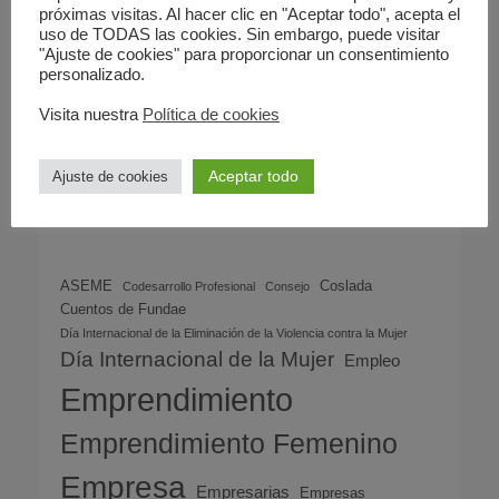
8 marzo, 2024
próximas visitas. Al hacer clic en "Aceptar todo", acepta el
uso de TODAS las cookies. Sin embargo, puede visitar
"Ajuste de cookies" para proporcionar un consentimiento
personalizado.
Archivos
Visita nuestra
Política de cookies
Aceptar todo
Ajuste de cookies
Nube de etiquetas
ASEME
Coslada
Codesarrollo Profesional
Consejo
Cuentos de Fundae
Día Internacional de la Eliminación de la Violencia contra la Mujer
Día Internacional de la Mujer
Empleo
Emprendimiento
Emprendimiento Femenino
Empresa
Empresarias
Empresas