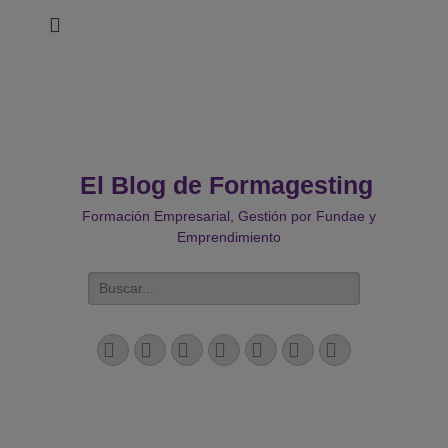
El Blog de Formagesting
Formación Empresarial, Gestión por Fundae y
Emprendimiento
Buscar:
Facebook
Twitter
Correo
LinkedIn
YouTube
Instagram
Teléfono
electrónico