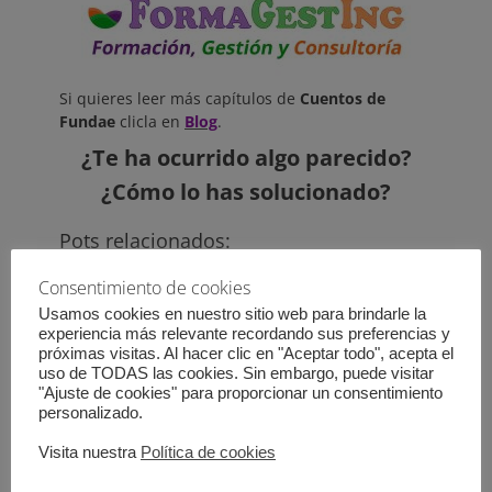
Si quieres leer más capítulos de
Cuentos de
Fundae
clicla en
Blog
.
¿Te ha ocurrido algo parecido?
¿Cómo lo has solucionado?
Pots relacionados:
Consentimiento de cookies
¡Ya han pasado 3 años!
Lideresas Inspiradoras:
alimentación e
Usamos cookies en nuestro sitio web para brindarle la
intolerancias
experiencia más relevante recordando sus preferencias y
próximas visitas. Al hacer clic en "Aceptar todo", acepta el
uso de TODAS las cookies. Sin embargo, puede visitar
"Ajuste de cookies" para proporcionar un consentimiento
Teleformación
Reflexiones Educativas
personalizado.
Visita nuestra
Política de cookies