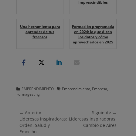
Imprescindibles
Una herramienta para
Formación programada
aprender de tus
en 2024: lo que dicen
fracasos
los datos y cómo
aprovecharlos en 2025
Categorias
Etiquetas
EMPRENDIMIENTO
Emprendimiento
,
Empresa
,
Formagesting
Navegación
← Anterior
Siguiente →
Entrada
Entrada
Lideresas inspiradoras:
Lideresas Inspiradoras:
de
anterior:
siguiente:
Orden, Salud y
Cambio de Aires
entradas
Emoción