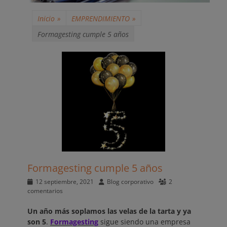
Inicio
»
EMPRENDIMIENTO
»
Formagesting cumple 5 años
Formagesting cumple 5 años
Publicado
Autor
12 septiembre, 2021
Blog corporativo
2
el
comentarios
Un año más soplamos las velas de la tarta y ya
son 5
.
Formagesting
sigue siendo una empresa