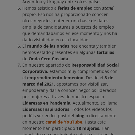
Argentina y Uruguay entre otros países.
Hemos asistido a
ferias de empleo
con
stand
propio. Eso nos ha proporcionado conocer
otros negocios, obtener una base de datos
amplia de candidaturas a puestos de empleo
que demandábamos en ese momento y nos ha
dado visibilidad en esa localidad.
El
mundo de las ondas
nos encanta y también
hemos estado presentes en algunas
tertulias
de
Onda Cero Coslada
.
En nuestro apartado de
Responsabilidad Social
Corporativa
, estamos muy comprometidas con
el
emprendimiento femenino
. Desde el
8 de
marzo del 2021
, apostamos por visibilizar,
empoderar y dar a conocer negocios liderados
por mujeres a través de nuestro espacio
Lideresas en Pandemia
. Actualmente, se llama
Lideresas Inspiradoras
. Todos los vídeos los
podéis ver en los post del
blog
o directamente
en nuestro
canal de YouTube
. Hasta este
momento han participado
18 mujeres
. Han
aportado su conocimiento sobre sus áreas de