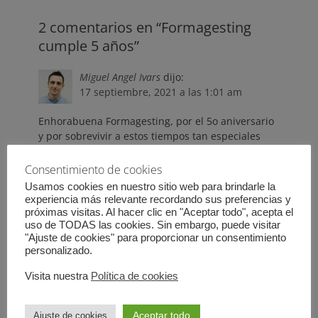
2 comentarios en “Formagesting
cumple 5 años”
Miguel Angel Ivars
dijo:
17 septiembre, 2021 a las 1:01 am
Enhorabuena Formagesting, por el 5o aniversario
y por sobrevivir a estos tiempos tan especiales
que hemos pasado. Que tiene mérito. Y a seguir
con la misma buena labor e ilusión que hasta
Consentimiento de cookies
ahora. ¡Muchos éxitos!
Usamos cookies en nuestro sitio web para brindarle la
experiencia más relevante recordando sus preferencias y
Responder
próximas visitas. Al hacer clic en "Aceptar todo", acepta el
uso de TODAS las cookies. Sin embargo, puede visitar
"Ajuste de cookies" para proporcionar un consentimiento
Formagesting
dijo:
personalizado.
6 octubre, 2021 a las 7:36 pm
Visita nuestra
Política de cookies
Muchas gracias Miguel Ángel por tus palabras.
Seguiremos dando guerra. Un abrazo.
Aceptar todo
Ajuste de cookies