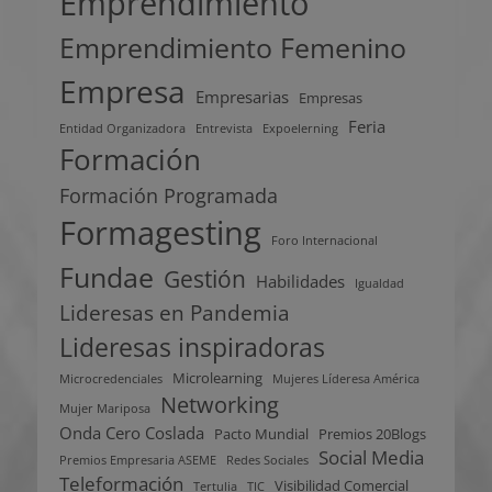
Emprendimiento
Emprendimiento Femenino
Empresa
Empresarias
Empresas
Feria
Entidad Organizadora
Entrevista
Expoelerning
Formación
Formación Programada
Formagesting
Foro Internacional
Fundae
Gestión
Habilidades
Igualdad
Lideresas en Pandemia
Lideresas inspiradoras
Microlearning
Microcredenciales
Mujeres Líderesa América
Networking
Mujer Mariposa
Onda Cero Coslada
Pacto Mundial
Premios 20Blogs
Social Media
Premios Empresaria ASEME
Redes Sociales
Teleformación
Visibilidad Comercial
Tertulia
TIC