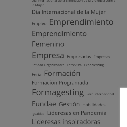
Día Internacional de la Eliminación de la Violencia contra
la Mujer
Día Internacional de la Mujer
Emprendimiento
Empleo
Emprendimiento
Femenino
Empresa
Empresarias
Empresas
Entidad Organizadora
Entrevista
Expoelerning
Formación
Feria
Formación Programada
Formagesting
Foro Internacional
Fundae
Gestión
Habilidades
Lideresas en Pandemia
Igualdad
Lideresas inspiradoras