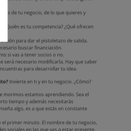
ases de tu negocio, de lo que quieres y
gir? ¿Quién es tu competencia? ¿Qué ofrecen
rsión para dar el pistoletazo de salida.
ecesario buscar financiación.
mo si vas a tener socios o no.
e será necesario modificarla. Hay que saber
ncuentras para desarrollar tu idea.
ito?
Invierte en ti y en tu negocio. ¿Cómo?
 morimos estamos aprendiendo. Sea el
ierto tiempo y además necesitarás
nseña algo, es a que estás en constante
 el primer minuto. El nombre de tu negocio,
des sociales en las que vas a estar presente,