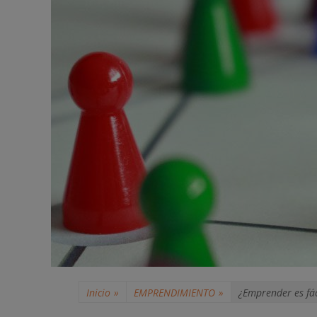
Inicio
»
EMPRENDIMIENTO
»
¿Emprender es fác