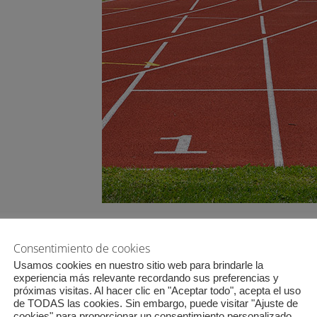
¿Qué hay que tener en cuenta para emprender?
Consentimiento de cookies
Desarrolla una idea.
Te debe apasionar y además debes
Usamos cookies en nuestro sitio web para brindarle la
busques algo que esté de moda, solo por eso, tienes que
experiencia más relevante recordando sus preferencias y
próximas visitas. Al hacer clic en "Aceptar todo", acepta el uso
buena a pesar del momento.
de TODAS las cookies. Sin embargo, puede visitar "Ajuste de
Prueba si tendrá éxito.
¿La gente necesita ese producto
cookies" para proporcionar un consentimiento personalizado.