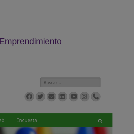
 Emprendimiento
Buscar:
Facebook
Twitter
Correo
LinkedIn
YouTube
Instagram
Teléfono
electrónico
eb
Encuesta
Buscar