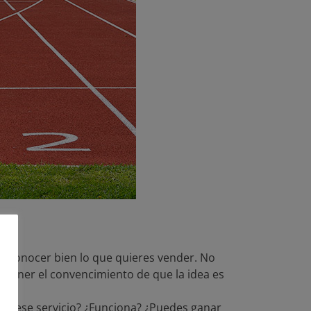
 conocer bien lo que quieres vender. No
 tener el convencimiento de que la idea es
 o ese servicio? ¿Funciona? ¿Puedes ganar