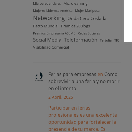
Microlearning
Microcredenciales
Mujeres Líderesa América
Mujer Mariposa
Networking
Onda Cero Coslada
Pacto Mundial
Premios 20Blogs
Premios Empresaria ASEME
Redes Sociales
Social Media
Teleformación
Tertulia
TIC
Visibilidad Comercial
Ferias para empresas
en
Cómo
sobrevivir a una feria y no morir
en el intento
2 Abril, 2025
Participar en ferias
profesionales es una excelente
oportunidad para fortalecer la
presencia de tu marca. Es