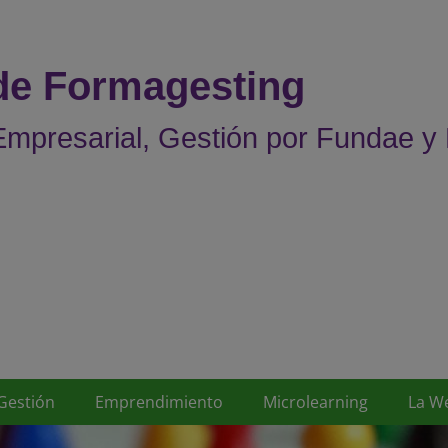
 de Formagesting
mpresarial, Gestión por Fundae y
Gestión
Emprendimiento
Microlearning
La W