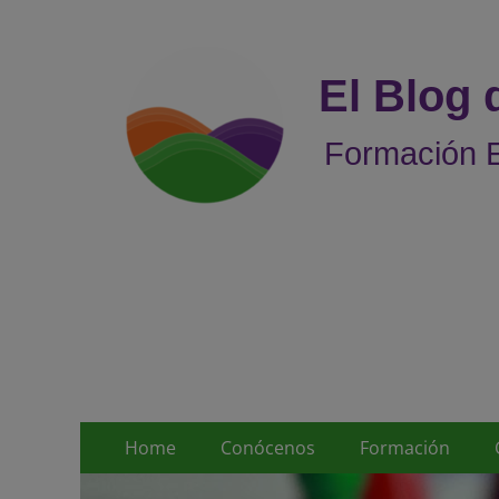
El Blog
Formación E
Menú
Saltar
Home
Conócenos
Formación
al
principal
contenido