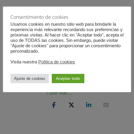
Consentimiento de cookies
Usamos cookies en nuestro sitio web para brindarle la
Cuentos de Fundae: Que
experiencia más relevante recordando sus preferencias y
viene el Coco
próximas visitas. Al hacer clic en "Aceptar todo", acepta el
uso de TODAS las cookies. Sin embargo, puede visitar
Publicado
21 febrero, 2024
Deja un
"Ajuste de cookies" para proporcionar un consentimiento
el
comentario
personalizado.
¿Todo vale cuando vendemos un
Visita nuestra
Política de cookies
servicio o un producto? ¿La
estrategia del miedo funciona?
Aceptar todo
Ajuste de cookies
Hablemos de formación y la
gestión de Fundae desde el terror.
/ Leer más …