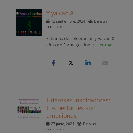
Y ya van 8
Publicado
12 septiembre, 2024
Deja un
el
comentario
Estamos de celebración y ya van 8
años de Formagesting.
/ Leer más
…
Lideresas Inspiradoras:
Los perfumes son
emociones
Publicado
27 junio, 2024
Deja un
el
comentario