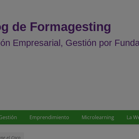
og de Formagesting
ón Empresarial, Gestión por Fund
Gestión
Emprendimiento
Microlearning
La W
ene el Coco