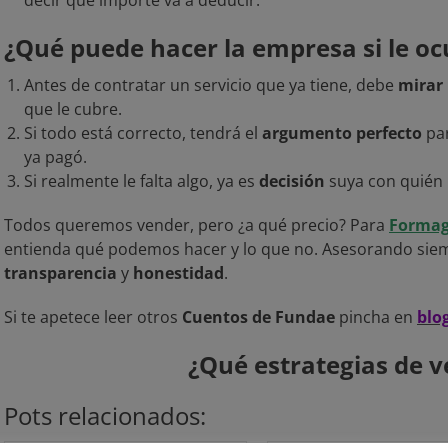
decir qué importe va a deducir.
¿Qué puede hacer la empresa si le oc
Antes de contratar un servicio que ya tiene, debe
mirar
que le cubre.
Si todo está correcto, tendrá el
argumento perfecto
par
ya pagó.
Si realmente le falta algo, ya es
decisión
suya con quién 
Todos queremos vender, pero ¿a qué precio? Para
Formag
entienda qué podemos hacer y lo que no. Asesorando sie
transparencia
y
honestidad
.
Si te apetece leer otros
Cuentos de Fundae
pincha en
blo
¿Qué estrategias de ve
Pots relacionados: