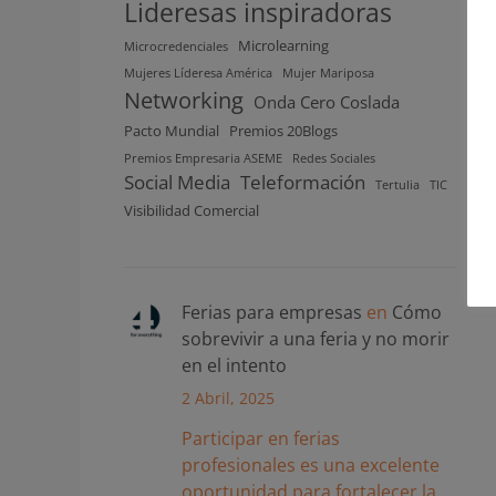
Lideresas inspiradoras
Microlearning
Microcredenciales
Mujeres Líderesa América
Mujer Mariposa
Networking
Onda Cero Coslada
Pacto Mundial
Premios 20Blogs
Premios Empresaria ASEME
Redes Sociales
Social Media
Teleformación
Tertulia
TIC
Visibilidad Comercial
Ferias para empresas
en
Cómo
sobrevivir a una feria y no morir
en el intento
2 Abril, 2025
Participar en ferias
profesionales es una excelente
oportunidad para fortalecer la