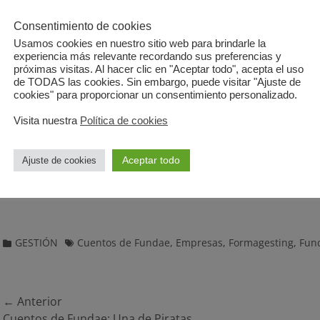
Fundae: Claves para una
Reflexiones Educativ
comunicación efectiva con tu gestor
Consentimiento de cookies
Usamos cookies en nuestro sitio web para brindarle la
experiencia más relevante recordando sus preferencias y
próximas visitas. Al hacer clic en "Aceptar todo", acepta el uso
de TODAS las cookies. Sin embargo, puede visitar "Ajuste de
Formagesting cumple 7 años
cookies" para proporcionar un consentimiento personalizado.
Visita nuestra
Política de cookies
Aceptar todo
Ajuste de cookies
Categorias
Etiquetas
GESTIÓN
Cuentos de Fundae
,
Empresas
,
Formagesting
,
Fun
Navegación
← Anterior
Entrada
Entrad
Cuentos de Fundae: Una de Piratas