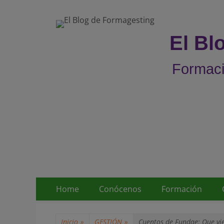
El Bl
Formaci
Menú
Saltar
Home
Conócenos
Formación
al
principal
contenido
Inicio
»
GESTIÓN
»
Cuentos de Fundae: Que vi