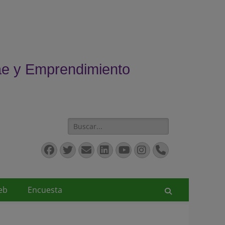
ae y Emprendimiento
Buscar:
Facebook
Twitter
Correo
LinkedIn
YouTube
Instagram
Teléfono
electrónico
eb
Encuesta
Buscar