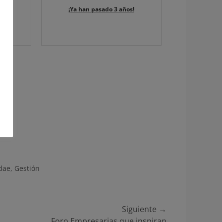
as
¡Ya han pasado 3 años!
dae
,
Gestión
Siguiente →
a
Foro Empresarias que inspiran