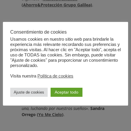
(Ahorro&Protección Grupo Galilea)
.
«El evento me pareció un espacio totalmente
inspirador. Le dio sentido al trabajo que
Consentimiento de cookies
realizamos. Me pareció muy emocionante,
Usamos cookies en nuestro sitio web para brindarle la
también por la energía con la que yo iba»
.
Judith
experiencia más relevante recordando sus preferencias y
próximas visitas. Al hacer clic en "Aceptar todo", acepta el
Ortega (
Art&Mañas
)
.
uso de TODAS las cookies. Sin embargo, puede visitar
"Ajuste de cookies" para proporcionar un consentimiento
personalizado.
«Fue un placer volver a reconectar después de
Visita nuestra
Política de cookies
tanto tiempo, especialmente cuando se trata de
mujeres emprendedoras de todos los sectores y
edades, cada una con una historia diferente. Es
Aceptar todo
Ajuste de cookies
maravillosa la sensación de que siendo tan
distintas, nos une el hecho de estar aquí, cada
una, luchando por nuestros sueños»
.
Sandra
Orrego (
Yo Me Cielo
)
.