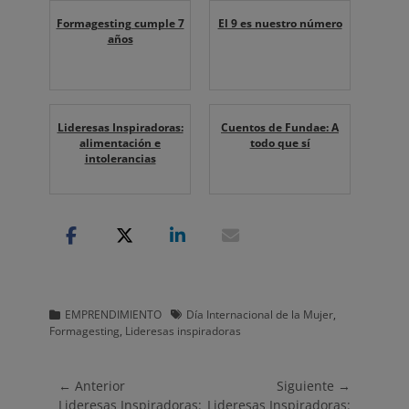
Formagesting cumple 7
El 9 es nuestro número
años
Lideresas Inspiradoras:
Cuentos de Fundae: A
alimentación e
todo que sí
intolerancias
Categorias
Etiquetas
EMPRENDIMIENTO
Día Internacional de la Mujer
,
Formagesting
,
Lideresas inspiradoras
Navegación
← Anterior
Siguiente →
Entrada
Entrada
Lideresas Inspiradoras:
Lideresas Inspiradoras: