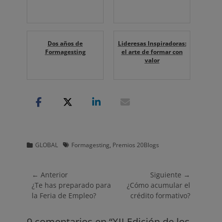
Dos años de
Lideresas Inspiradoras:
Formagesting
el arte de formar con
valor
Categorias
Etiquetas
GLOBAL
Formagesting
,
Premios 20Blogs
Navegación
← Anterior
Siguiente →
Entrada
Entrada
¿Te has preparado para
¿Cómo acumular el
de
anterior:
siguiente:
la Feria de Empleo?
crédito formativo?
entradas
9 comentarios en “XII Edición de los