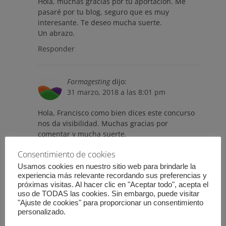
Hola, muchas gracias por tu aportación. Me
pasaré por tu blog, seguro que es muy
interesante. Te deseo mucha suerte.
Un abrazo.
Responder
Formagesting
dijo:
31 marzo, 2018 a las 8:01 pm
Hola, Francisco como bien dices este concurso
nos da visibilidad. Muchas gracias por
comentar y mucha suerte.
Un abrazo.
Consentimiento de cookies
Responder
Usamos cookies en nuestro sitio web para brindarle la
experiencia más relevante recordando sus preferencias y
próximas visitas. Al hacer clic en "Aceptar todo", acepta el
Breo Administrador y Creador del Blog
uso de TODAS las cookies. Sin embargo, puede visitar
"Ajuste de cookies" para proporcionar un consentimiento
Alumno Aventajado
dijo:
personalizado.
30 marzo, 2018 a las 6:48 pm