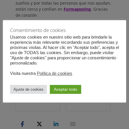
sueños y por todas las personas que nos ayudan,
están cerca y confían en
Formagesting
. Gracias
de corazón.
¿Qué te llama más la atención del
Consentimiento de cookies
post?
Usamos cookies en nuestro sitio web para brindarle la
experiencia más relevante recordando sus preferencias y
Pots relacionados:
próximas visitas. Al hacer clic en "Aceptar todo", acepta el
uso de TODAS las cookies. Sin embargo, puede visitar
Emprendimiento y
El Foro de Empleo y
"Ajuste de cookies" para proporcionar un consentimiento
Formación
Emprendimiento
personalizado.
Visita nuestra
Política de cookies
Aceptar todo
Ajuste de cookies
¿Cuál es tu modelo
IV Foro Internacional
ideal de empresa?
Mujer Mariposa