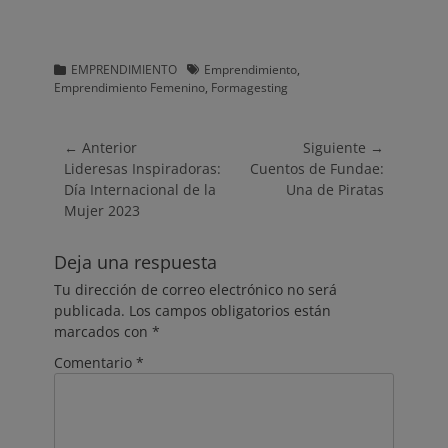
Categorias
Etiquetas
EMPRENDIMIENTO
Emprendimiento
,
Emprendimiento Femenino
,
Formagesting
Navegación
← Anterior
Siguiente →
Entrada
Entrada
Lideresas Inspiradoras:
Cuentos de Fundae:
de
anterior:
siguiente:
Día Internacional de la
Una de Piratas
entradas
Mujer 2023
Deja una respuesta
Tu dirección de correo electrónico no será
publicada.
Los campos obligatorios están
marcados con
*
Comentario
*