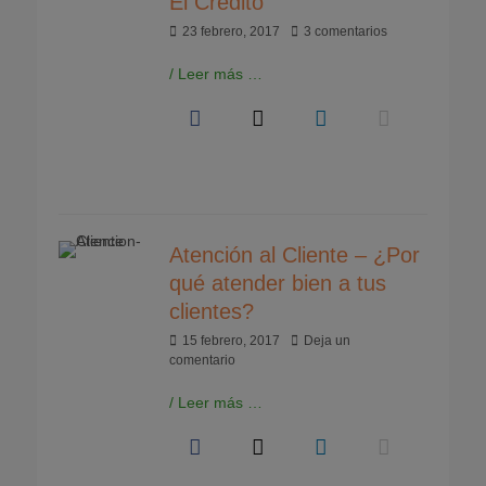
El Crédito
Publicado
23 febrero, 2017
3 comentarios
el
/ Leer más …
Atención al Cliente – ¿Por
qué atender bien a tus
clientes?
Publicado
15 febrero, 2017
Deja un
el
comentario
/ Leer más …