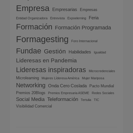
Empresa
Empresarias
Empresas
Feria
Entidad Organizadora
Entrevista
Expoelerning
Formación
Formación Programada
Formagesting
Foro Internacional
Fundae
Gestión
Habilidades
Igualdad
Lideresas en Pandemia
Lideresas inspiradoras
Microcredenciales
Microlearning
Mujeres Líderesa América
Mujer Mariposa
Networking
Onda Cero Coslada
Pacto Mundial
Premios 20Blogs
Premios Empresaria ASEME
Redes Sociales
Social Media
Teleformación
Tertulia
TIC
Visibilidad Comercial