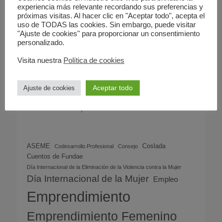
Lideresas Inspiradoras: Día Internacional de la Mujer
experiencia más relevante recordando sus preferencias y
2024
próximas visitas. Al hacer clic en "Aceptar todo", acepta el
8 marzo, 2024
uso de TODAS las cookies. Sin embargo, puede visitar
"Ajuste de cookies" para proporcionar un consentimiento
personalizado.
Archivos
Visita nuestra
Política de cookies
Aceptar todo
Ajuste de cookies
Nube de etiquetas
ASEME
Coslada
Codesarrollo Profesional
Consejo
Cuentos de Fundae
Día Internacional de la Eliminación de la Violencia contra la Mujer
Día Internacional de la Mujer
Empleo
Emprendimiento
Emprendimiento Femenino