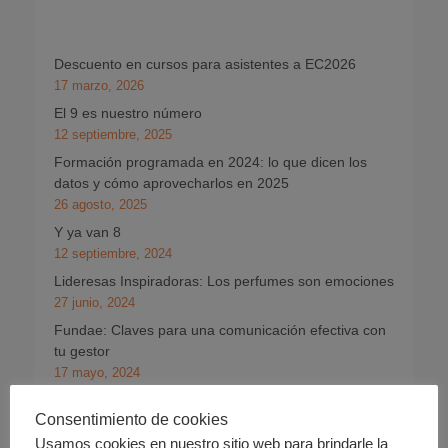
Descuento en cursos para asistentes a EC2026
17 marzo, 2026
El 9 es nuestro número
12 septiembre, 2025
Formación programada en 2024: lo que dicen los
datos y cómo aprovecharlos en 2025
26 agosto, 2025
Y ya van 8
12 septiembre, 2024
Lideresas Inspiradoras: Los perfumes son emociones
27 junio, 2024
Fundae: Claves para una comunicación efectiva con
tu gestor
17 mayo, 2024
Cuentos de Fundae: A todo que sí
Consentimiento de cookies
8 abril, 2024
Usamos cookies en nuestro sitio web para brindarle la