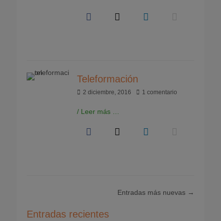
Teleformación
Publicado
2 diciembre, 2016
1 comentario
el
/ Leer más …
Navegación
Entradas más nuevas
→
de
Entradas recientes
entradas