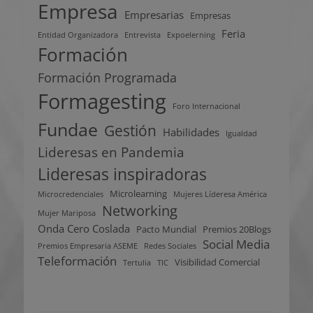
Empresa
Empresarias
Empresas
Feria
Entidad Organizadora
Entrevista
Expoelerning
Formación
Formación Programada
Formagesting
Foro Internacional
Fundae
Gestión
Habilidades
Igualdad
Lideresas en Pandemia
Lideresas inspiradoras
Microlearning
Microcredenciales
Mujeres Líderesa América
Networking
Mujer Mariposa
Onda Cero Coslada
Pacto Mundial
Premios 20Blogs
Social Media
Premios Empresaria ASEME
Redes Sociales
Teleformación
Visibilidad Comercial
Tertulia
TIC