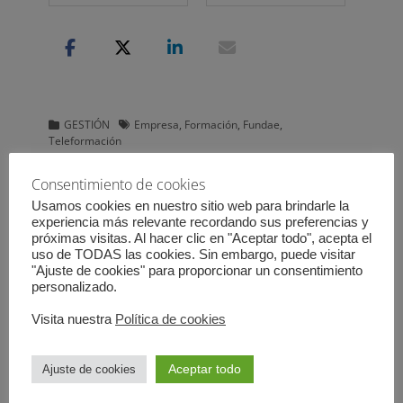
Categorias
Etiquetas
GESTIÓN
Empresa
,
Formación
,
Fundae
,
Teleformación
Consentimiento de cookies
Navegación
← Anterior
Siguiente →
Usamos cookies en nuestro sitio web para brindarle la
Entrada
Entrada
¡Bienvenidos al blog de
Finalización del
de
experiencia más relevante recordando sus preferencias y
anterior:
siguiente:
Formagesting!
ejercicio 2016
entradas
próximas visitas. Al hacer clic en "Aceptar todo", acepta el
uso de TODAS las cookies. Sin embargo, puede visitar
"Ajuste de cookies" para proporcionar un consentimiento
1 comentario en “Teleformación”
personalizado.
Pingback:
Real Decreto que desarrolla la Ley de
Visita nuestra
Política de cookies
Formación Profesional para el empleo en el
ámbito laboral – El Blog de Formagesting
Aceptar todo
Ajuste de cookies