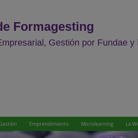
 de Formagesting
mpresarial, Gestión por Fundae y
Gestión
Emprendimiento
Microlearning
La W