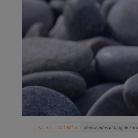
Inicio
»
GLOBAL
»
¡Bienvenidos al blog de For