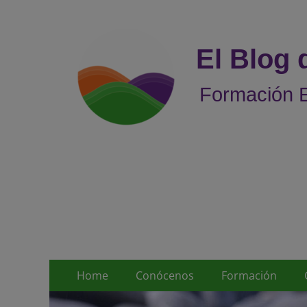
El Blog
Formación E
Menú
Saltar
Home
Conócenos
Formación
al
principal
contenido