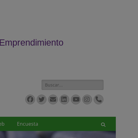
 Emprendimiento
Buscar:
Facebook
Twitter
Correo
LinkedIn
YouTube
Instagram
Teléfono
electrónico
eb
Encuesta
Buscar