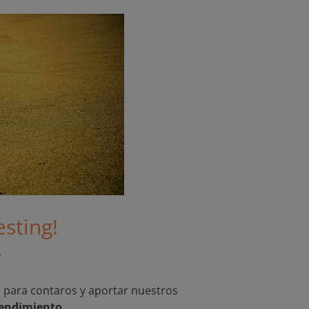
sting!
o
n
para contaros y aportar nuestros
endimiento
.