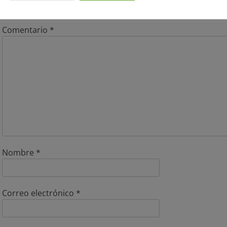
Tu dirección de correo electrónico no será publicada.
Los 
Comentario
*
Nombre
*
Correo electrónico
*