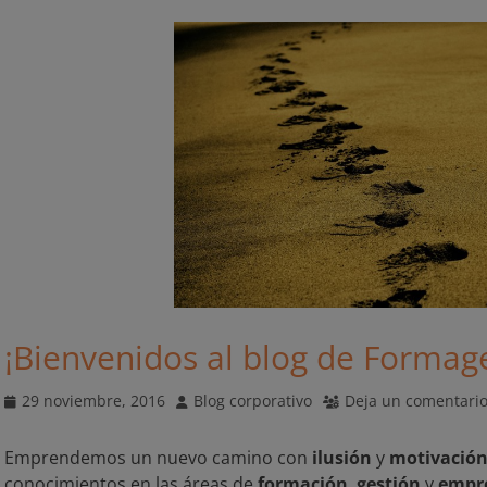
¡Bienvenidos al blog de Formage
Publicado
Autor
29 noviembre, 2016
Blog corporativo
Deja un comentari
el
Emprendemos un nuevo camino con
ilusión
y
motivació
conocimientos en las áreas de
formación
,
gestión
y
empr