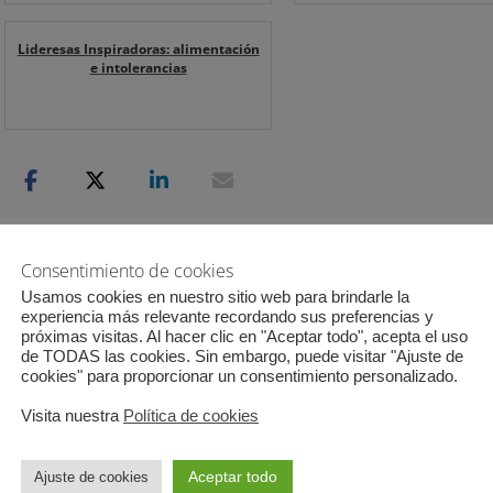
Lideresas Inspiradoras: alimentación
e intolerancias
Consentimiento de cookies
Categorias
Etiquetas
GLOBAL
Formación
,
Formagesting
,
Gestión
,
Social Media
Usamos cookies en nuestro sitio web para brindarle la
experiencia más relevante recordando sus preferencias y
próximas visitas. Al hacer clic en "Aceptar todo", acepta el uso
de TODAS las cookies. Sin embargo, puede visitar "Ajuste de
Navegación
cookies" para proporcionar un consentimiento personalizado.
Entrad
de
Visita nuestra
Política de cookies
siguien
entradas
Deja una respuesta
Aceptar todo
Ajuste de cookies