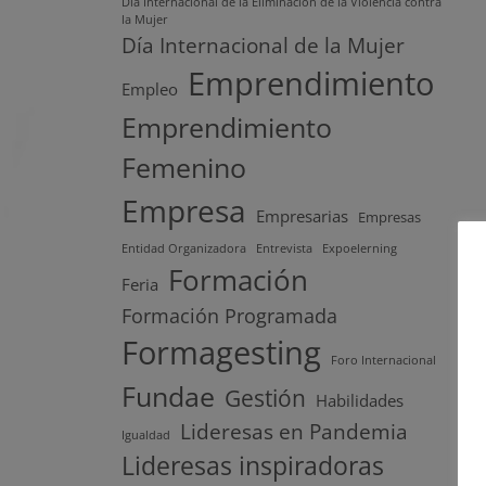
Día Internacional de la Eliminación de la Violencia contra
la Mujer
Día Internacional de la Mujer
Emprendimiento
Empleo
Emprendimiento
Femenino
Empresa
Empresarias
Empresas
Entidad Organizadora
Entrevista
Expoelerning
Formación
Feria
Formación Programada
Formagesting
Foro Internacional
Fundae
Gestión
Habilidades
Lideresas en Pandemia
Igualdad
Lideresas inspiradoras