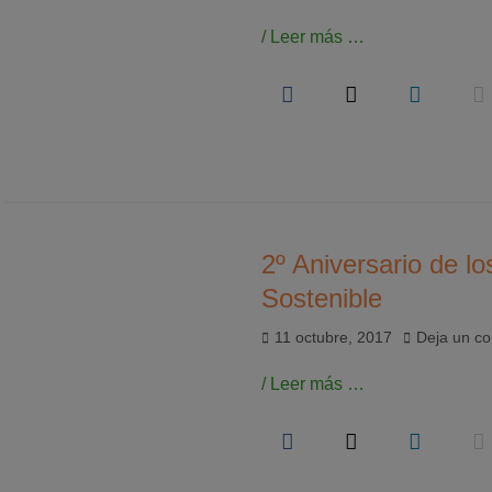
el
/ Leer más …
2º Aniversario de lo
Sostenible
Publicado
11 octubre, 2017
Deja un co
el
/ Leer más …