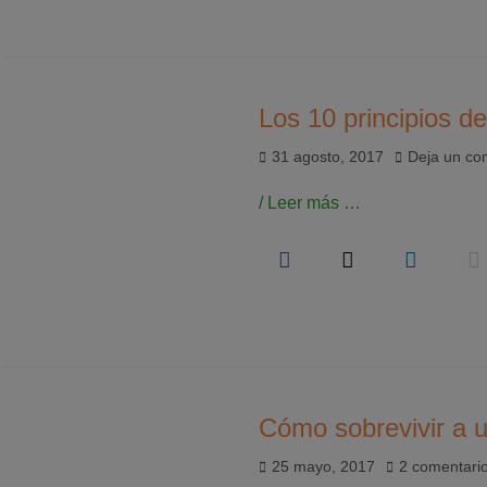
Los 10 principios d
Publicado
31 agosto, 2017
Deja un co
el
/ Leer más …
Cómo sobrevivir a un
Publicado
25 mayo, 2017
2 comentari