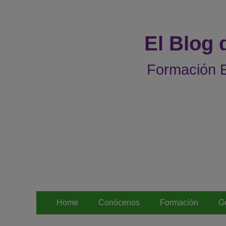
El Blog
Formación E
Menú
Saltar
Home
Conócenos
Formación
G
al
principal
contenido