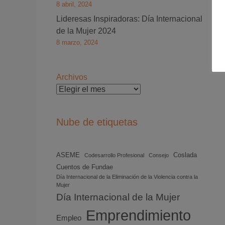
8 abril, 2024
Lideresas Inspiradoras: Día Internacional
de la Mujer 2024
8 marzo, 2024
Archivos
Nube de etiquetas
ASEME
Coslada
Codesarrollo Profesional
Consejo
Cuentos de Fundae
Día Internacional de la Eliminación de la Violencia contra la
Mujer
Día Internacional de la Mujer
Emprendimiento
Empleo