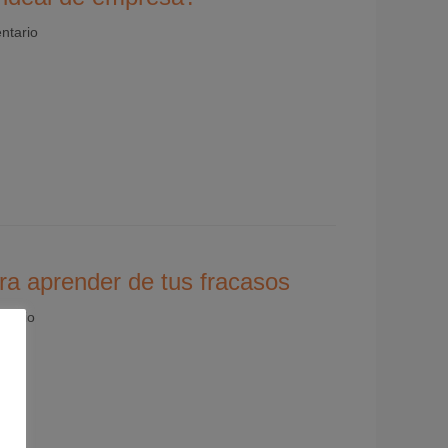
ntario
ra aprender de tus fracasos
ntario