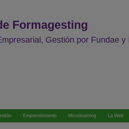
 de Formagesting
mpresarial, Gestión por Fundae y
estión
Emprendimiento
Microlearning
La Web