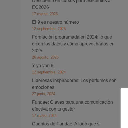
Descuento en cursos para asistentes a
EC2026
17 marzo, 2026
El 9 es nuestro número
12 septiembre, 2025
Formación programada en 2024: lo que
dicen los datos y cómo aprovecharlos en
2025
26 agosto, 2025
Y ya van 8
12 septiembre, 2024
Lideresas Inspiradoras: Los perfumes son
emociones
27 junio, 2024
Fundae: Claves para una comunicación
efectiva con tu gestor
17 mayo, 2024
Cuentos de Fundae: A todo que sí