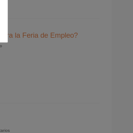
para la Feria de Empleo?
io
arios