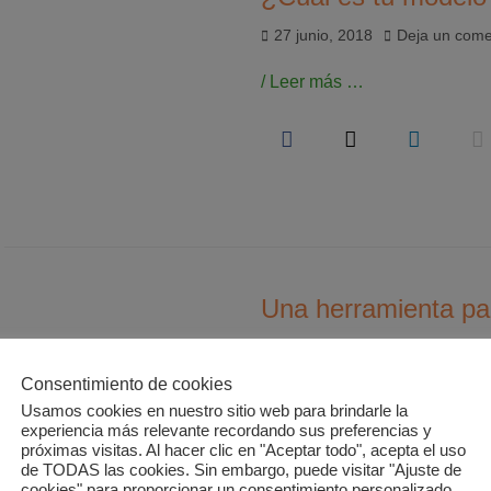
Publicado
27 junio, 2018
Deja un come
el
/ Leer más …
Una herramienta pa
Publicado
9 mayo, 2018
Deja un come
el
Consentimiento de cookies
/ Leer más …
Usamos cookies en nuestro sitio web para brindarle la
experiencia más relevante recordando sus preferencias y
próximas visitas. Al hacer clic en "Aceptar todo", acepta el uso
de TODAS las cookies. Sin embargo, puede visitar "Ajuste de
cookies" para proporcionar un consentimiento personalizado.