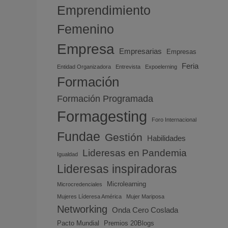
Emprendimiento
Femenino
Empresa
Empresarias
Empresas
Feria
Entidad Organizadora
Entrevista
Expoelerning
Formación
Formación Programada
Formagesting
Foro Internacional
Fundae
Gestión
Habilidades
Lideresas en Pandemia
Igualdad
Lideresas inspiradoras
Microlearning
Microcredenciales
Mujeres Líderesa América
Mujer Mariposa
Networking
Onda Cero Coslada
Pacto Mundial
Premios 20Blogs