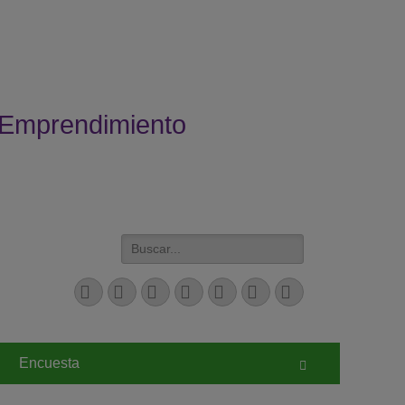
 Emprendimiento
Buscar:
Facebook
Twitter
Correo
LinkedIn
YouTube
Instagram
Teléfono
electrónico
Encuesta
Buscar