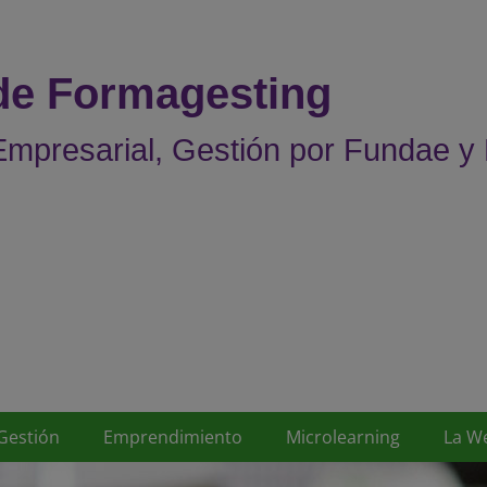
 de Formagesting
mpresarial, Gestión por Fundae y
Gestión
Emprendimiento
Microlearning
La W