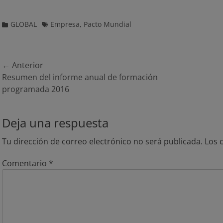
Categorias
Etiquetas
GLOBAL
Empresa
,
Pacto Mundial
Navegación
← Anterior
Entrada
Entrad
Resumen del informe anual de formación
de
anterior:
siguien
programada 2016
entradas
Deja una respuesta
Tu dirección de correo electrónico no será publicada.
Los 
Comentario
*