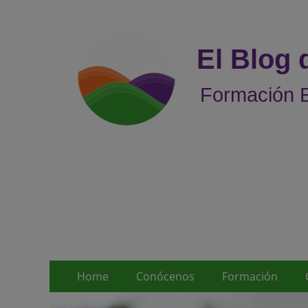
El Blog
Formación E
Menú
Saltar
Home
Conócenos
Formación
al
principal
contenido