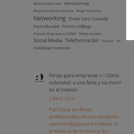
Microlearning
Microcredenciales
Mujeres Líderesa América
Mujer Mariposa
Networking
Onda Cero Coslada
Pacto Mundial
Premios 20Blogs
Premios Empresaria ASEME
Redes Sociales
Social Media
Teleformación
Tertulia
TIC
Visibilidad Comercial
Ferias para empresas
en
Cómo
sobrevivir a una feria y no morir
en el intento
2 Abril, 2025
Participar en ferias
profesionales es una excelente
oportunidad para fortalecer la
presencia de tu marca. Es