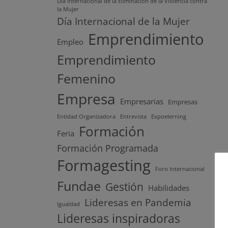
Día Internacional de la Eliminación de la Violencia contra
la Mujer
Día Internacional de la Mujer
Emprendimiento
Empleo
Emprendimiento
Femenino
Empresa
Empresarias
Empresas
Entidad Organizadora
Entrevista
Expoelerning
Formación
Feria
Formación Programada
Formagesting
Foro Internacional
Fundae
Gestión
Habilidades
Lideresas en Pandemia
Igualdad
Lideresas inspiradoras