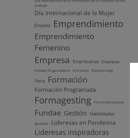
Día Internacional de la Eliminación de la Violencia contra
la Mujer
Día Internacional de la Mujer
Emprendimiento
Empleo
Emprendimiento
Femenino
Empresa
Empresarias
Empresas
Entidad Organizadora
Entrevista
Expoelerning
Formación
Feria
Formación Programada
Formagesting
Foro Internacional
Fundae
Gestión
Habilidades
Lideresas en Pandemia
Igualdad
Lideresas inspiradoras