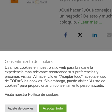
¿Qué hacen? ¿Qué consejos
un negocio? De esto y much
coloquio.
/ Leer más …
Consentimiento de cookies
Usamos cookies en nuestro sitio web para brindarle la
¿Emprender es fáci
experiencia más relevante recordando sus preferencias y
próximas visitas. Al hacer clic en "Aceptar todo", acepta el uso
de TODAS las cookies. Sin embargo, puede visitar "Ajuste de
Publicado
21 octubre, 2020
2 comen
cookies" para proporcionar un consentimiento personalizado.
el
¿Quién dijo que emprender 
Visita nuestra
Política de cookies
debes hacer para comenzar
Aceptar todo
Ajuste de cookies