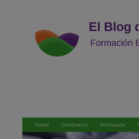
El Blog
Formación E
Menú
Saltar
Home
Conócenos
Formación
al
principal
contenido