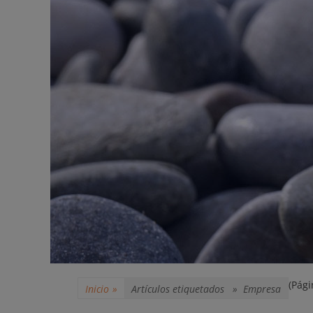
(Pági
Inicio
»
Artículos etiquetados »
Empresa