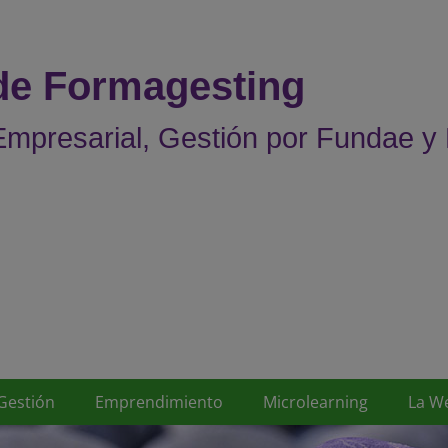
 de Formagesting
mpresarial, Gestión por Fundae y
Gestión
Emprendimiento
Microlearning
La W