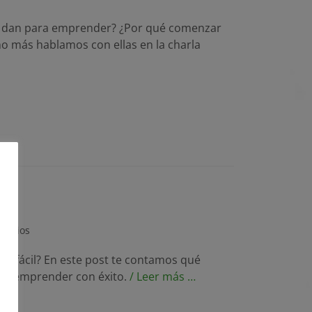
 dan para emprender? ¿Por qué comenzar
o más hablamos con ellas en la charla
l?
tarios
es fácil? En este post te contamos qué
 a emprender con éxito.
/ Leer más …