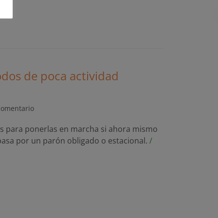
odos de poca actividad
comentario
les para ponerlas en marcha si ahora mismo
pasa por un parón obligado o estacional.
/