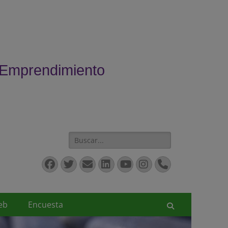
 Emprendimiento
Buscar:
Facebook
Twitter
Correo
LinkedIn
YouTube
Instagram
Teléfono
electrónico
eb
Encuesta
Buscar