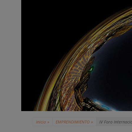
Inicio
»
EMPRENDIMIENTO
»
IV Foro Internac