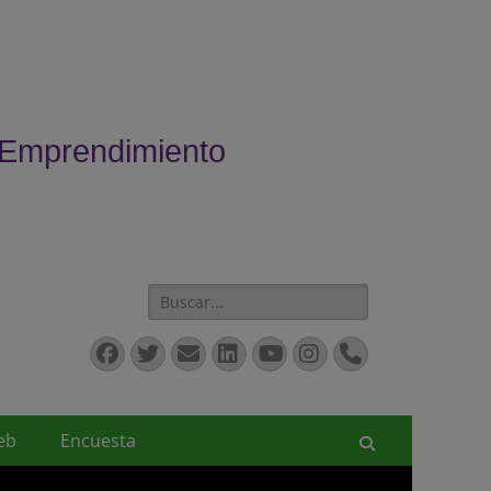
 Emprendimiento
Buscar:
Facebook
Twitter
Correo
LinkedIn
YouTube
Instagram
Teléfono
electrónico
eb
Encuesta
Buscar