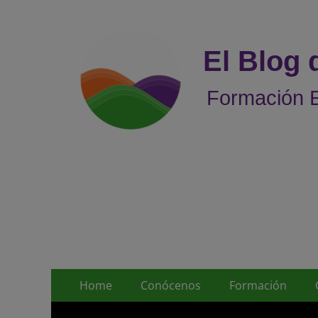
El Blog
Formación E
Menú
Saltar
Home
Conócenos
Formación
al
principal
contenido