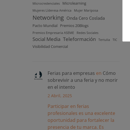
Microlearning
Microcredenciales
Mujeres Líderesa América
Mujer Mariposa
Networking
Onda Cero Coslada
Pacto Mundial
Premios 20Blogs
Premios Empresaria ASEME
Redes Sociales
Social Media
Teleformación
Tertulia
TIC
Visibilidad Comercial
Ferias para empresas
en
Cómo
sobrevivir a una feria y no morir
en el intento
2 Abril, 2025
Participar en ferias
profesionales es una excelente
oportunidad para fortalecer la
presencia de tu marca. Es