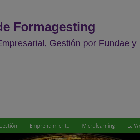
 de Formagesting
mpresarial, Gestión por Fundae y
Gestión
Emprendimiento
Microlearning
La W