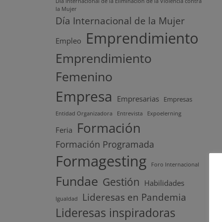
Día Internacional de la Eliminación de la Violencia contra
la Mujer
Día Internacional de la Mujer
Emprendimiento
Empleo
Emprendimiento
Femenino
Empresa
Empresarias
Empresas
Entidad Organizadora
Entrevista
Expoelerning
Formación
Feria
Formación Programada
Formagesting
Foro Internacional
Fundae
Gestión
Habilidades
Lideresas en Pandemia
Igualdad
Lideresas inspiradoras