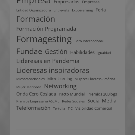
Empresarias
Empresas
Feria
Entidad Organizadora
Entrevista
Expoelerning
Formación
Formación Programada
Formagesting
Foro Internacional
Fundae
Gestión
Habilidades
Igualdad
Lideresas en Pandemia
Lideresas inspiradoras
Microlearning
Microcredenciales
Mujeres Líderesa América
Networking
Mujer Mariposa
Onda Cero Coslada
Pacto Mundial
Premios 20Blogs
Social Media
Premios Empresaria ASEME
Redes Sociales
Teleformación
Visibilidad Comercial
Tertulia
TIC