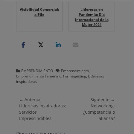
Visibilidad Comercial:
Lideresas en
aiFile
Pandemia: Día
Internacional de la
Mujer 2021
Categorias
Etiquetas
EMPRENDIMIENTO
Emprendimiento
,
Emprendimiento Femenino
,
Formagesting
,
Lideresas
inspiradoras
Navegación
← Anterior
Siguiente →
Entrada
Entrada
Lideresas Inspiradoras:
Networking:
de
anterior:
siguiente:
Servicios
¿Competencia o
entradas
Imprescindibles
alianza?
Deja una respuesta