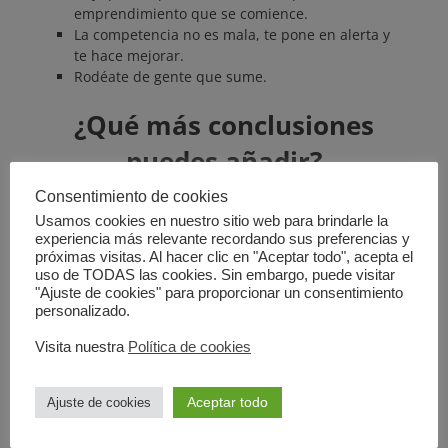
emprendimiento que se comience.
La competencia no es mala, te pone en alerta y
te hace mejorar.
Rodéate de gente que sume.
¿Qué más conclusiones
puedes añadir?
Consentimiento de cookies
¿Qué te han parecido
Usamos cookies en nuestro sitio web para brindarle la
estos negocios?
experiencia más relevante recordando sus preferencias y
próximas visitas. Al hacer clic en "Aceptar todo", acepta el
uso de TODAS las cookies. Sin embargo, puede visitar
"Ajuste de cookies" para proporcionar un consentimiento
personalizado.
Pots relacionados:
Visita nuestra
Política de cookies
¿Cómo recibir RSS?
Dos años de
Formagesting
Aceptar todo
Ajuste de cookies