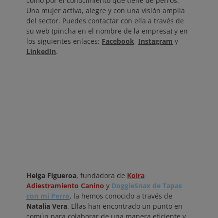
como por el conocimiento que tiene de perros.
Una mujer activa, alegre y con una visión amplia
del sector. Puedes contactar con ella a través de
su web (pincha en el nombre de la empresa) y en
los siguientes enlaces:
Facebook
,
Instagram
y
LinkedIn
.
Helga Figueroa
, fundadora de
Koira
Adiestramiento Canino
y
DoggieSnax de Tapas
con mi Perro
, la hemos conocido a través de
Natalia Vera
. Ellas han encontrado un punto en
común para colaborar de una manera eficiente y