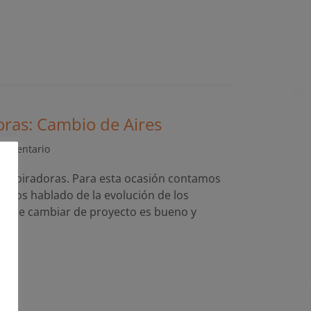
oras: Cambio de Aires
comentario
 Inspiradoras. Para esta ocasión contamos
emos hablado de la evolución de los
s que cambiar de proyecto es bueno y