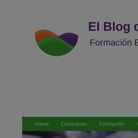
El Blog
Formación E
Menú
Saltar
Home
Conócenos
Formación
al
principal
contenido