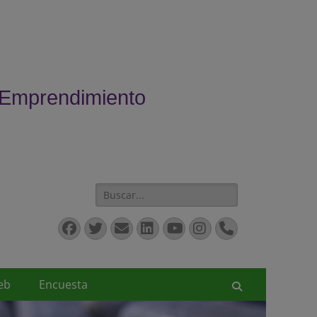
 Emprendimiento
Buscar:
Facebook
Twitter
Correo
LinkedIn
YouTube
Instagram
Teléfono
electrónico
eb
Encuesta
Buscar