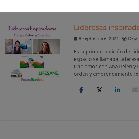
Lideresas inspirad
Publicado
8 septiembre, 2021
Deja
el
Es la primera edición de Li
espacio se llamaba Lideres
Hablamos con Ana Belén y B
orden y emprendimiento f
Navegación