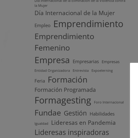
Día Internacional de la Eliminación de la Violencia contra
la Mujer
Día Internacional de la Mujer
Emprendimiento
Empleo
Emprendimiento
Femenino
Empresa
Empresarias
Empresas
Entidad Organizadora
Entrevista
Expoelerning
Formación
Feria
Formación Programada
Formagesting
Foro Internacional
Fundae
Gestión
Habilidades
Lideresas en Pandemia
Igualdad
Lideresas inspiradoras