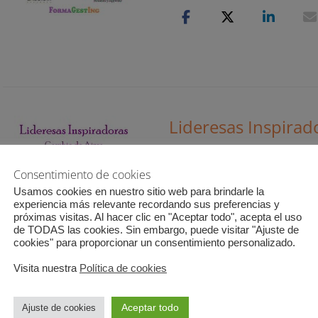
Lideresas Inspirad
Publicado
8 octubre, 2021
Deja un 
el
Consentimiento de cookies
Nueva edición de Lideresas
Usamos cookies en nuestro sitio web para brindarle la
con Natalia Cortés López. H
experiencia más relevante recordando sus preferencias y
negocios y de que hay vece
próximas visitas. Al hacer clic en "Aceptar todo", acepta el uso
de TODAS las cookies. Sin embargo, puede visitar "Ajuste de
enriquecedor.
/ Leer más …
cookies" para proporcionar un consentimiento personalizado.
Visita nuestra
Política de cookies
Aceptar todo
Ajuste de cookies