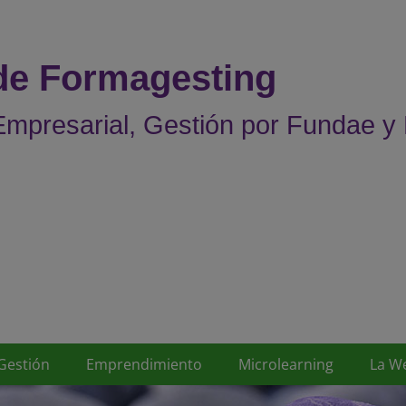
 de Formagesting
mpresarial, Gestión por Fundae y
Gestión
Emprendimiento
Microlearning
La W