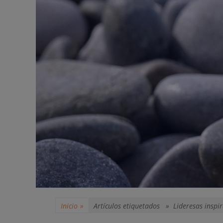
Inicio
»
Artículos etiquetados »
Lideresas inspi