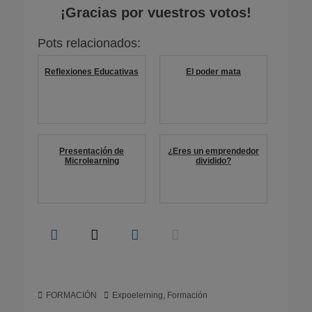
¡Gracias por vuestros votos!
Pots relacionados:
Reflexiones Educativas
El poder mata
Presentación de
¿Eres un emprendedor
Microlearning
dividido?
Categorias
Etiquetas
FORMACIÓN
Expoelerning
,
Formación