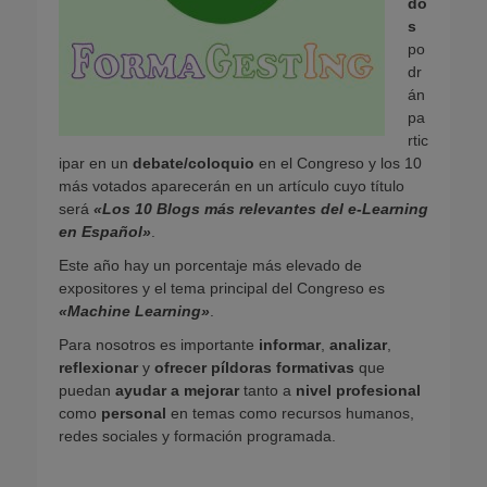
do
s
po
dr
án
pa
rtic
ipar en un
debate/coloquio
en el Congreso y los 10
más votados aparecerán en un artículo cuyo título
será
«Los 10 Blogs más relevantes del e-Learning
en Español»
.
Este año hay un porcentaje más elevado de
expositores y el tema principal del Congreso es
«Machine Learning»
.
Para nosotros es importante
informar
,
analizar
,
reflexionar
y
ofrecer píldoras formativas
que
puedan
ayudar a mejorar
tanto a
nivel profesional
como
personal
en temas como recursos humanos,
redes sociales y formación programada.