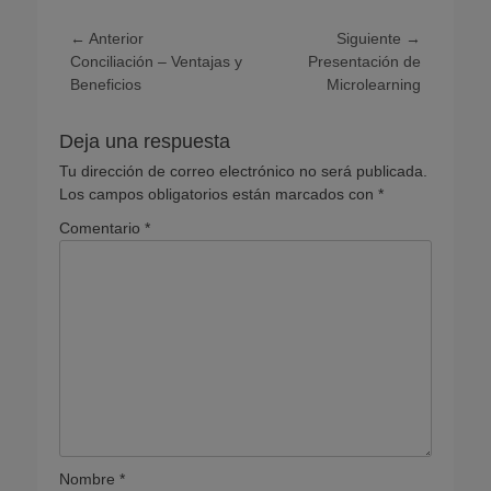
Navegación
← Anterior
Siguiente →
Entrada
Entrada
Conciliación – Ventajas y
Presentación de
de
anterior:
siguiente:
Beneficios
Microlearning
entradas
Deja una respuesta
Tu dirección de correo electrónico no será publicada.
Los campos obligatorios están marcados con
*
Comentario
*
Nombre
*