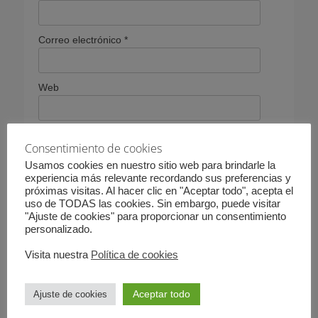
Correo electrónico
*
Web
Consentimiento de cookies
Guarda mi nombre, correo electrónico y web en este
navegador para la próxima vez que comente.
Usamos cookies en nuestro sitio web para brindarle la
experiencia más relevante recordando sus preferencias y
Por favor, introduce una respuesta en dígitos:
próximas visitas. Al hacer clic en "Aceptar todo", acepta el
uso de TODAS las cookies. Sin embargo, puede visitar
4 − 2 =
"Ajuste de cookies" para proporcionar un consentimiento
personalizado.
Visita nuestra
Política de cookies
Este sitio usa Akismet para reducir el spam.
Aprende
cómo se procesan los datos de tus comentarios.
Aceptar todo
Ajuste de cookies