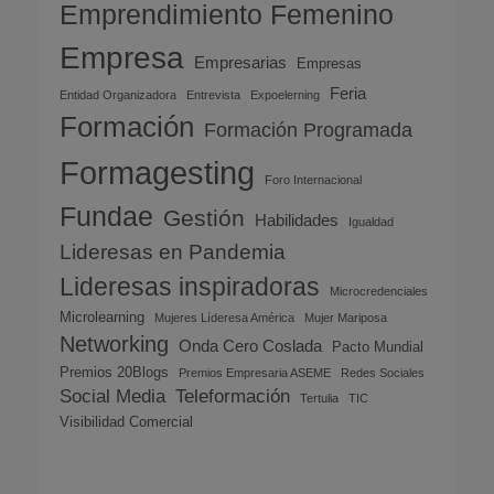
Emprendimiento Femenino
Empresa
Empresarias
Empresas
Feria
Entidad Organizadora
Entrevista
Expoelerning
Formación
Formación Programada
Formagesting
Foro Internacional
Fundae
Gestión
Habilidades
Igualdad
Lideresas en Pandemia
Lideresas inspiradoras
Microcredenciales
Microlearning
Mujeres Líderesa América
Mujer Mariposa
Networking
Onda Cero Coslada
Pacto Mundial
Premios 20Blogs
Premios Empresaria ASEME
Redes Sociales
Social Media
Teleformación
Tertulia
TIC
Visibilidad Comercial