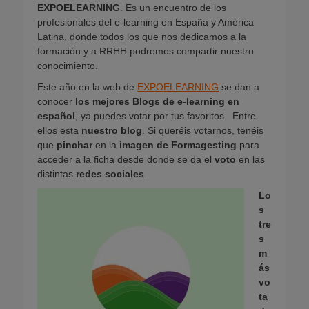
EXPOELEARNING
. Es un encuentro de los
profesionales del e-learning en España y América
Latina, donde todos los que nos dedicamos a la
formación y a RRHH podremos compartir nuestro
conocimiento.
Este año en la web de
EXPOELEARNING
se dan a
conocer
los mejores Blogs de e-learning en
español
, ya puedes votar por tus favoritos. Entre
ellos esta
nuestro blog
. Si queréis votarnos, tenéis
que
pinchar
en la
imagen de Formagesting
para
acceder a la ficha desde donde se da el
voto
en las
distintas
redes sociales
.
Lo
s
tre
s
m
ás
vo
ta