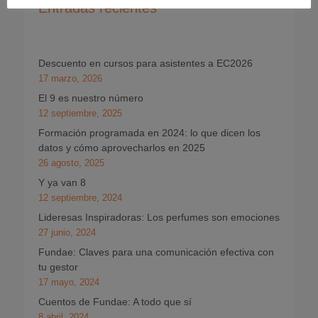
Entradas recientes
Descuento en cursos para asistentes a EC2026
17 marzo, 2026
El 9 es nuestro número
12 septiembre, 2025
Formación programada en 2024: lo que dicen los
datos y cómo aprovecharlos en 2025
26 agosto, 2025
Y ya van 8
12 septiembre, 2024
Lideresas Inspiradoras: Los perfumes son emociones
27 junio, 2024
Fundae: Claves para una comunicación efectiva con
tu gestor
17 mayo, 2024
Cuentos de Fundae: A todo que sí
8 abril, 2024