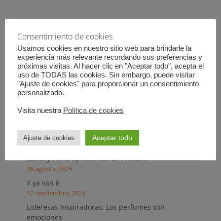
Navegación
←
Entradas más
Entradas más nuevas
→
Consentimiento de cookies
de
antiguas
Usamos cookies en nuestro sitio web para brindarle la
entradas
experiencia más relevante recordando sus preferencias y
Entradas recientes
próximas visitas. Al hacer clic en "Aceptar todo", acepta el
uso de TODAS las cookies. Sin embargo, puede visitar
"Ajuste de cookies" para proporcionar un consentimiento
personalizado.
Descuento en cursos para asistentes a EC2026
17 marzo, 2026
Visita nuestra
Política de cookies
El 9 es nuestro número
12 septiembre, 2025
Aceptar todo
Ajuste de cookies
Formación programada en 2024: lo que dicen los
datos y cómo aprovecharlos en 2025
26 agosto, 2025
Y ya van 8
12 septiembre, 2024
Lideresas Inspiradoras: Los perfumes son
emociones