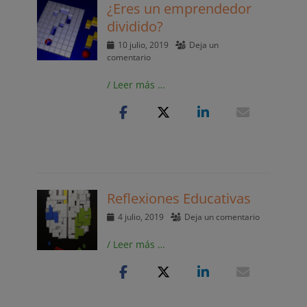
¿Eres un emprendedor
dividido?
Publicado
10 julio, 2019
Deja un
el
comentario
/ Leer más …
Reflexiones Educativas
Publicado
4 julio, 2019
Deja un comentario
el
/ Leer más …