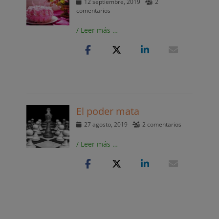
Publicado
12 septiembre, 2019
2
el
comentarios
/ Leer más …
El poder mata
Publicado
27 agosto, 2019
2 comentarios
el
/ Leer más …