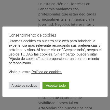
En esta edición de Lideresas en
Pandemia hablamos con
profesionales que están dedicadas
principalmente a la infancia y a la
juventud. Negocios interesantes y
muy necesarios.
/ Leer más …
Consentimiento de cookies
Usamos cookies en nuestro sitio web para brindarle la
experiencia más relevante recordando sus preferencias y
próximas visitas. Al hacer clic en "Aceptar todo", acepta el
uso de TODAS las cookies. Sin embargo, puede visitar
"Ajuste de cookies" para proporcionar un consentimiento
personalizado.
Visibilidad Comercial:
Visita nuestra
Política de cookies
Art&Mañas
Publicado
10 junio, 2021
Deja un
Aceptar todo
Ajuste de cookies
el
comentario
Resumen de la jornada de
Visibilidad Comercial en
Art&Mañas con nuevos tips para