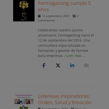
Formagesting cumple 5
años
Publicado
12 septiembre, 2021
2
el
comentarios
Celebramos nuestro quinto
aniversario. Formagesting nació el
12 de septiembre del 2016. Una
connsultora especializada en
formación y gestión de Fundae
para empresas.
/ Leer más …
Lideresas inspiradoras:
Orden, Salud y Emoción
Publicado
8 septiembre, 2021
Deja un