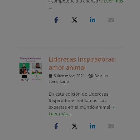
¿Competencia o alianza?
/ Leer más
…
Lideresas Inspiradoras:
amor animal
Publicado
8 diciembre, 2021
Deja un
el
comentario
En esta edición de Lideresas
Inspiradoras hablamos con
expertas en el mundo animal.
/
Leer más …