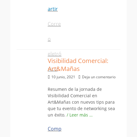
artir
Corre
o
eletró
Visibilidad Comercial:
Art&Mañas
nico
Publicado
10 junio, 2021
Deja un comentario
el
Resumen de la jornada de
Visibilidad Comercial en
Art&Mañas con nuevos tips para
que tu evento de networking sea
un éxito.
/ Leer más …
Comp