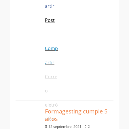
artir
Post
Comp
artir
Corre
o
eletró
Formagesting cumple 5
años
nico
Publicado
12 septiembre, 2021
2