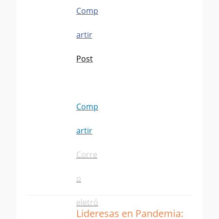
Comp
artir
Post
Comp
artir
Corre
o
eletró
Lideresas en Pandemia: