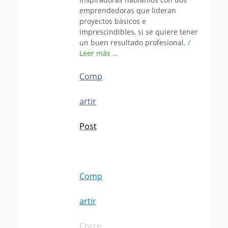
emprendedoras que lideran
proyectos básicos e
imprescindibles, si se quiere tener
un buen resultado profesional.
/
Leer más …
Comp
artir
Post
Comp
artir
Corre