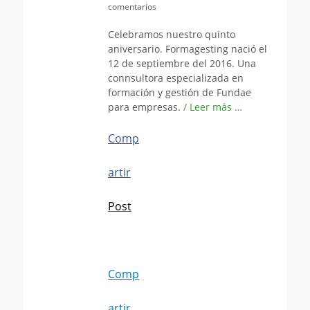
el
comentarios
Celebramos nuestro quinto
aniversario. Formagesting nació el
12 de septiembre del 2016. Una
connsultora especializada en
formación y gestión de Fundae
para empresas.
/ Leer más …
Comp
artir
Post
Comp
artir