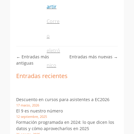
artir
Corre
o
eletró
Navegación
←
Entradas más
Entradas más nuevas
→
de
antiguas
nico
entradas
Entradas recientes
Descuento en cursos para asistentes a EC2026
17 marzo, 2026
El 9 es nuestro número
12 septiembre, 2025
Formación programada en 2024: lo que dicen los
datos y cómo aprovecharlos en 2025