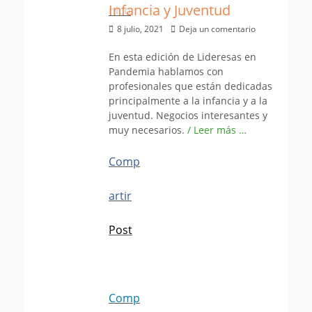
Infancia y Juventud
nico
Publicado
8 julio, 2021
Deja un comentario
el
En esta edición de Lideresas en
Pandemia hablamos con
profesionales que están dedicadas
principalmente a la infancia y a la
juventud. Negocios interesantes y
muy necesarios.
/ Leer más …
Comp
artir
Post
Comp