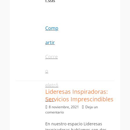
Comp
artir
Corre
o
eletró
Lideresas Inspiradoras:
Servicios Imprescindibles
nico
Publicado
8 noviembre, 2021
Deja un
el
comentario
En nuestro espacio Lideresas
Inspiradoras hablamos con dos