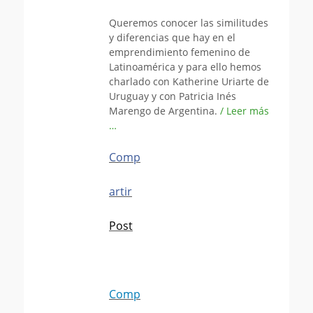
el
Queremos conocer las similitudes
y diferencias que hay en el
emprendimiento femenino de
Latinoamérica y para ello hemos
charlado con Katherine Uriarte de
Uruguay y con Patricia Inés
Marengo de Argentina.
/ Leer más
…
Comp
artir
Post
Comp