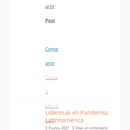
artir
Post
Comp
artir
Corre
o
eletró
Lideresas en Pandemia:
Latinoamérica
nico
Publicado
8 junio, 2021
Deja un comentario