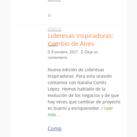
o
eletró
Lideresas Inspiradoras:
Cambio de Aires
nico
Publicado
8 octubre, 2021
Deja un
el
comentario
Nueva edición de Lideresas
Inspiradoras. Para esta ocasión
contamos con Natalia Cortés
López. Hemos hablado de la
evolución de los negocios y de que
hay veces que cambiar de proyecto
es bueno y enriquecedor.
/ Leer
más …
Comp