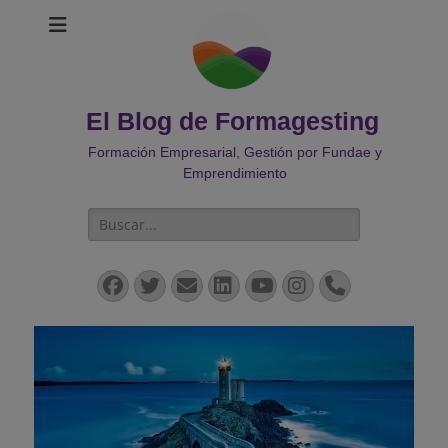
El Blog de Formagesting
Formación Empresarial, Gestión por Fundae y
Emprendimiento
Buscar:
Facebook
Twitter
Correo
LinkedIn
YouTube
Instagram
Teléfono
electrónico