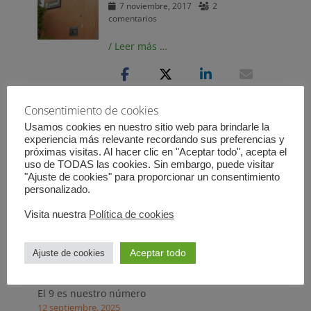
Publicado
7 noviembre, 2017
2
el
comentarios
/ Leer más …
Consentimiento de cookies
Usamos cookies en nuestro sitio web para brindarle la
experiencia más relevante recordando sus preferencias y
próximas visitas. Al hacer clic en "Aceptar todo", acepta el
Navegación
←
Entradas más
Entradas más nuevas
→
uso de TODAS las cookies. Sin embargo, puede visitar
de
antiguas
"Ajuste de cookies" para proporcionar un consentimiento
entradas
personalizado.
Entradas recientes
Visita nuestra
Política de cookies
Aceptar todo
Ajuste de cookies
Descuento en cursos para asistentes a EC2026
17 marzo, 2026
El 9 es nuestro número
12 septiembre, 2025