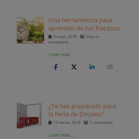
Una herramienta para
aprender de tus fracasos
Publicado
9 mayo, 2018
Deja un
el
comentario
/ Leer más …
¿Te has preparado para
la Feria de Empleo?
Publicado
13 marzo, 2018
1 comentario
el
/ Leer más …