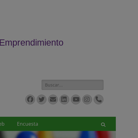
 Emprendimiento
Buscar:
Facebook
Twitter
Correo
LinkedIn
YouTube
Instagram
Teléfono
electrónico
eb
Encuesta
Buscar