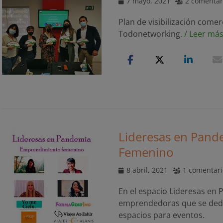
Publicado
7 mayo, 2021
2 comentar
el
Plan de visibilización come
Todonetworking.
/ Leer má
Lideresas en Pand
Femenino
Publicado
8 abril, 2021
1 comentari
el
En el espacio Lideresas en
emprendedoras que se dedica
espacios para eventos.