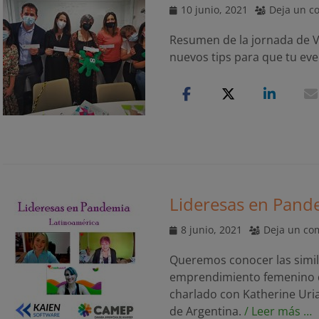
Publicado
10 junio, 2021
Deja un c
el
Resumen de la jornada de V
nuevos tips para que tu eve
Lideresas en Pand
Publicado
8 junio, 2021
Deja un co
el
Queremos conocer las simili
emprendimiento femenino d
charlado con Katherine Uri
de Argentina.
/ Leer más …