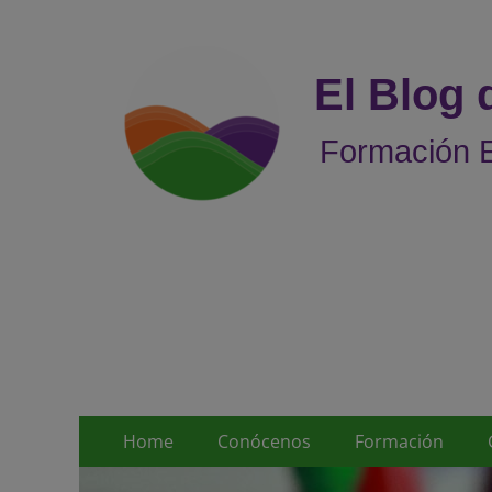
El Blog
Formación E
Menú
Saltar
Home
Conócenos
Formación
al
principal
contenido