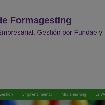
 de Formagesting
mpresarial, Gestión por Fundae y
Gestión
Emprendimiento
Microlearning
La W