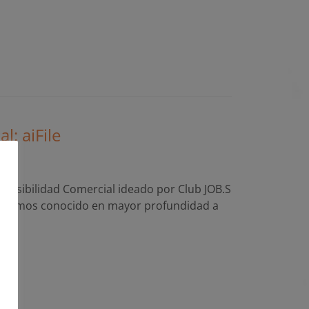
l: aiFile
rio
 Visibilidad Comercial ideado por Club JOB.S
e hemos conocido en mayor profundidad a