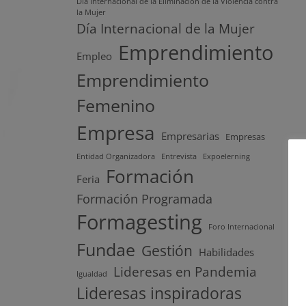
Día Internacional de la Eliminación de la Violencia contra
la Mujer
Día Internacional de la Mujer
Emprendimiento
Empleo
Emprendimiento
Femenino
Empresa
Empresarias
Empresas
Entidad Organizadora
Entrevista
Expoelerning
Formación
Feria
Formación Programada
Formagesting
Foro Internacional
Fundae
Gestión
Habilidades
Lideresas en Pandemia
Igualdad
Lideresas inspiradoras