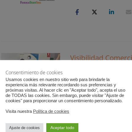
Visibilidad Comercia
Publicado
25 mayo, 2021
1 comenta
Consentimiento de cookies
el
Usamos cookies en nuestro sitio web para brindarle la
Segunda jornada del Plan de
experiencia más relevante recordando sus preferencias y
y Todonetworking en el qu
próximas visitas. Al hacer clic en "Aceptar todo", acepta el uso
aiFile.
/ Leer más …
de TODAS las cookies. Sin embargo, puede visitar "Ajuste de
cookies" para proporcionar un consentimiento personalizado.
Visita nuestra
Política de cookies
Aceptar todo
Ajuste de cookies