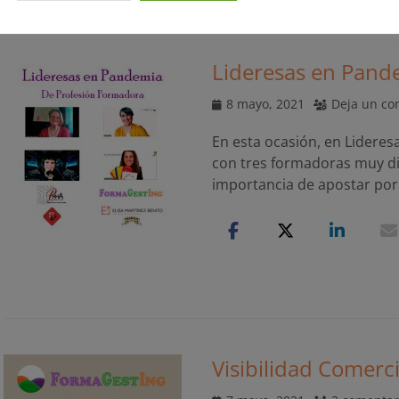
Lideresas en Pand
Publicado
8 mayo, 2021
Deja un co
el
En esta ocasión, en Lidere
con tres formadoras muy di
importancia de apostar por
Visibilidad Comerc