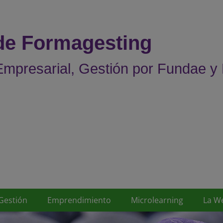
 de Formagesting
mpresarial, Gestión por Fundae y
Gestión
Emprendimiento
Microlearning
La W