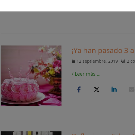
¡Ya han pasado 3 a
Publicado
12 septiembre, 2019
2 c
el
/ Leer más …