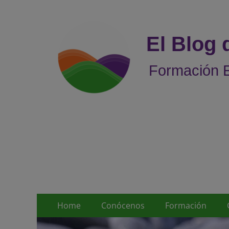
El Blog
Formación E
Menú
Saltar
Home
Conócenos
Formación
al
principal
contenido