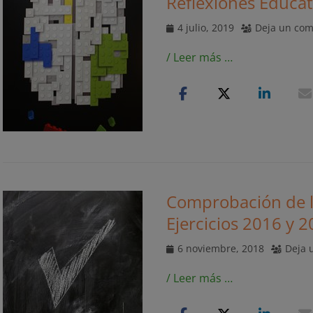
Reflexiones Educat
Publicado
4 julio, 2019
Deja un com
el
/ Leer más …
Comprobación de la
Ejercicios 2016 y 
Publicado
6 noviembre, 2018
Deja 
el
/ Leer más …