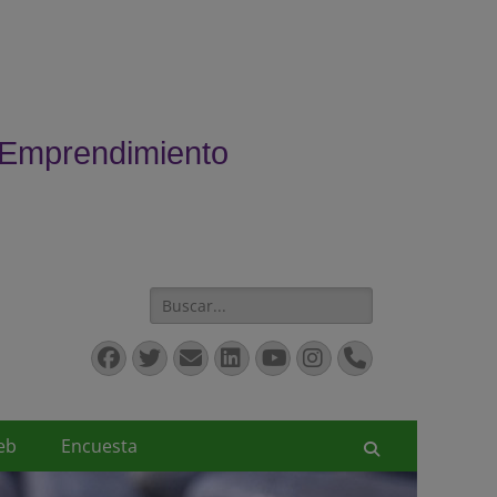
 Emprendimiento
Buscar:
Facebook
Twitter
Correo
LinkedIn
YouTube
Instagram
Teléfono
electrónico
eb
Encuesta
Buscar