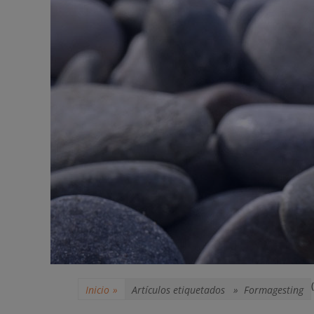
Inicio
»
Artículos etiquetados »
Formagesting