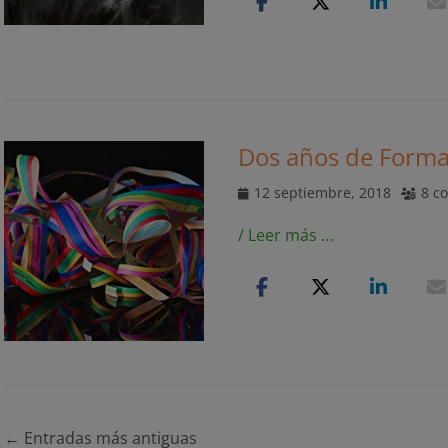
Dos años de Forma
Publicado
12 septiembre, 2018
8 c
el
/ Leer más …
Navegación
←
Entradas más antiguas