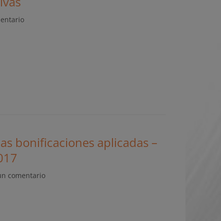
ivas
entario
s bonificaciones aplicadas –
2017
un comentario