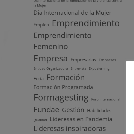
Día Internacional de la Eliminación de la Violencia contra
la Mujer
Día Internacional de la Mujer
Emprendimiento
Empleo
Emprendimiento
Femenino
Empresa
Empresarias
Empresas
Entidad Organizadora
Entrevista
Expoelerning
Formación
Feria
Formación Programada
Formagesting
Foro Internacional
Fundae
Gestión
Habilidades
Lideresas en Pandemia
Igualdad
Lideresas inspiradoras