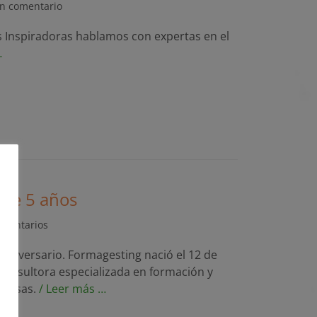
n comentario
s Inspiradoras hablamos con expertas en el
…
le 5 años
omentarios
aniversario. Formagesting nació el 12 de
onnsultora especializada en formación y
presas.
/ Leer más …