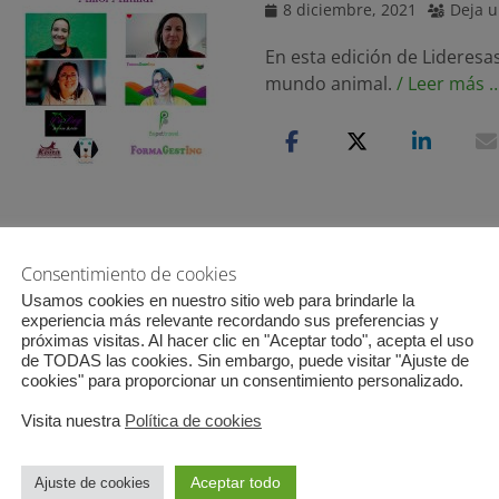
Publicado
8 diciembre, 2021
Deja u
el
En esta edición de Lideresa
mundo animal.
/ Leer más 
Consentimiento de cookies
Usamos cookies en nuestro sitio web para brindarle la
Formagesting cump
experiencia más relevante recordando sus preferencias y
próximas visitas. Al hacer clic en "Aceptar todo", acepta el uso
Publicado
12 septiembre, 2021
2 c
de TODAS las cookies. Sin embargo, puede visitar "Ajuste de
el
cookies" para proporcionar un consentimiento personalizado.
Celebramos nuestro quinto 
Visita nuestra
Política de cookies
septiembre del 2016. Una c
gestión de Fundae para em
Aceptar todo
Ajuste de cookies